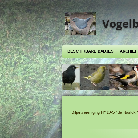
Ga
direct
naar
Vogelb
de
hoofdinhoud
BESCHIKBARE BADJES
ARCHIE
Biljartvereniging NYDAS "de Naslok 