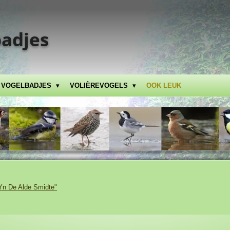
adjes
F VOGELBADJES
VOLIÈREVOGELS
OOK LEUK
Yn De Alde Smidte"